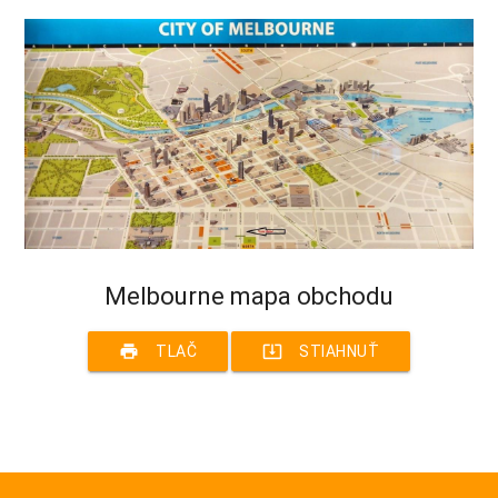
Melbourne mapa obchodu
print
system_update_alt
TLAČ
STIAHNUŤ