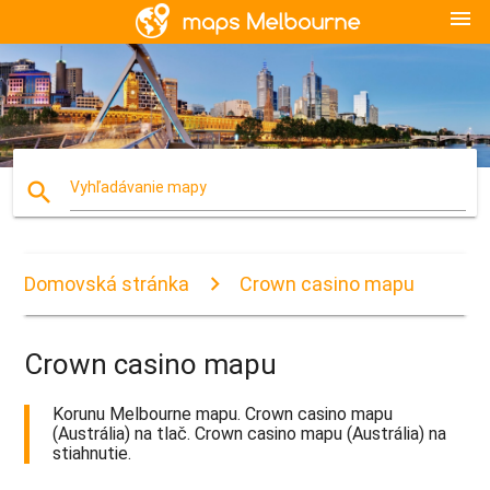
menu
search
Vyhľadávanie mapy
Domovská stránka
Crown casino mapu
Crown casino mapu
Korunu Melbourne mapu. Crown casino mapu
(Austrália) na tlač. Crown casino mapu (Austrália) na
stiahnutie.