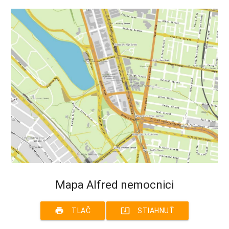
Mapa Alfred nemocnici
print
system_update_alt
TLAČ
STIAHNUŤ